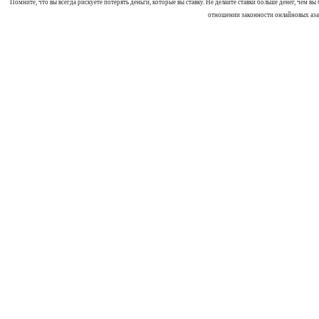
Помните, что вы всегда рискуете потерять деньги, которые вы ставку. Не делайте ставки больше денег, чем в
отношении законности онлайновых азар