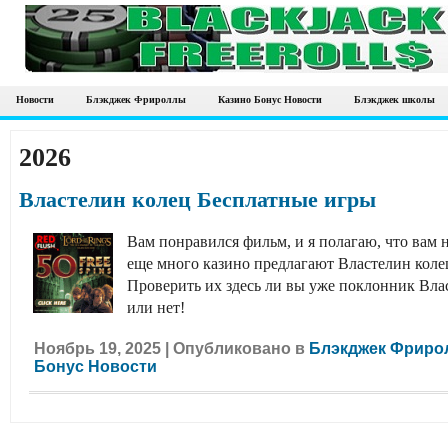
Новости
Блэкджек Фрироллы
Казино Бонус Новости
Блэкджек школы
2026
Властелин колец Бесплатные игры
Вам понравился фильм, и я полагаю, что вам 
еще много казино предлагают Властелин коле
Проверить их здесь ли вы уже поклонник Вла
или нет!
Ноябрь 19, 2025 | Опубликовано в
Блэкджек Фриро
Бонус Новости