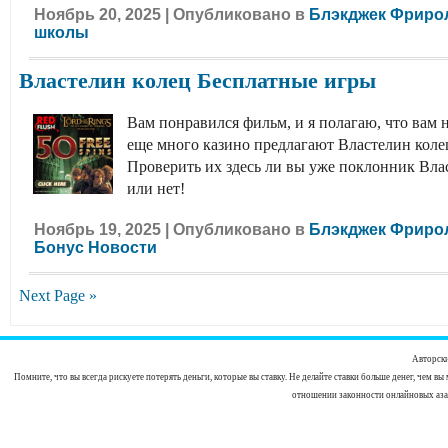
Ноябрь 20, 2025 | Опубликовано в
Блэкджек Фриро
школы
Властелин колец Бесплатные игры
Вам понравился фильм, и я полагаю, что вам 
еще много казино предлагают Властелин коле
Проверить их здесь ли вы уже поклонник Вла
или нет!
Ноябрь 19, 2025 | Опубликовано в
Блэкджек Фриро
Бонус Новости
Next Page
»
Авторски
Помните, что вы всегда рискуете потерять деньги, которые вы ставку. Не делайте ставки больше денег, чем в
отношении законности онлайновых азар