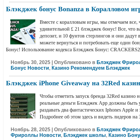
Блэкджек бонус Bonanza в Коралловом и
Вместе с коралловым игры, мы отмечаем все, 
удивительной £ 21 блэкджек бонус! Все, что в
депозит, и 10 фунтов стерлингов и они дадут
можете вернуться и потребовать еще один бон
Бонус! Использование кодекса Блэкджек Бонус: CRACKERS
Ноябрь 30, 2025 | Опубликовано в
Блэкджек Фриро
Бонус Новости
,
Казино Рекомендуем Блэкджек
Блэкджек iPhone Giveaway на 32Red кази
Чтобы отметить запуск бренда 32Red казино 
реальные деньги Блэкджек App должны быть 
раздавать два фантастических Iphones Apple и
Подробнее об этом здесь и видеть лидеров на 
Ноябрь 28, 2025 | Опубликовано в
Блэкджек Фрир
Фрироллы Новости
,
Блэкджек школы
,
Казино Бон