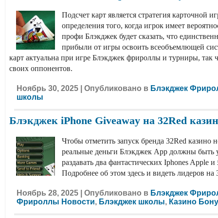
Подсчет карт является стратегия карточной и
определения того, когда игрок имеет вероятн
профи Блэкджек будет сказать, что единствен
прибыли от игры освоить всеобъемлющей сист
карт актуальна при игре Блэкджек фрироллы и турниры, так ч
своих оппонентов.
Ноябрь 30, 2025 | Опубликовано в
Блэкджек Фриро
школы
Блэкджек iPhone Giveaway на 32Red кази
Чтобы отметить запуск бренда 32Red казино 
реальные деньги Блэкджек App должны быть 
раздавать два фантастических Iphones Apple и
Подробнее об этом здесь и видеть лидеров на 
Ноябрь 28, 2025 | Опубликовано в
Блэкджек Фрир
Фрироллы Новости
,
Блэкджек школы
,
Казино Бон