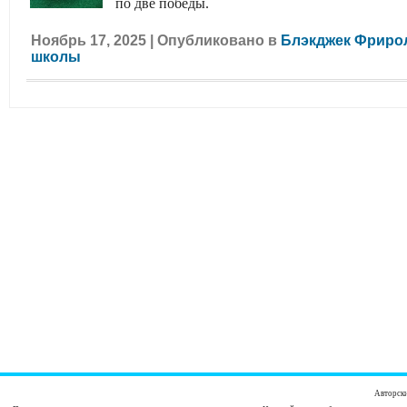
по две победы.
Ноябрь 17, 2025 | Опубликовано в
Блэкджек Фриро
школы
Авторски