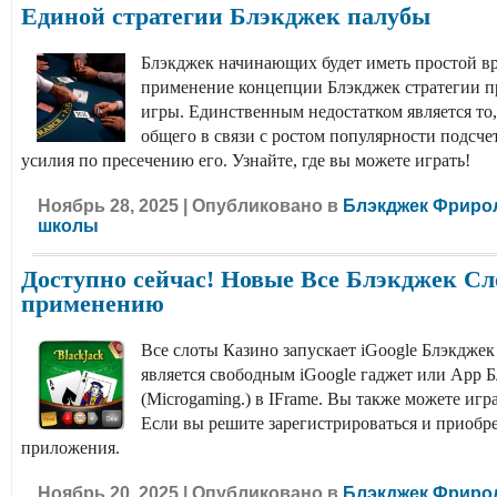
Единой стратегии Блэкджек палубы
Блэкджек начинающих будет иметь простой вр
применение концепции Блэкджек стратегии п
игры. Единственным недостатком является то,
общего в связи с ростом популярности подсчет
усилия по пресечению его. Узнайте, где вы можете играть!
Ноябрь 28, 2025 | Опубликовано в
Блэкджек Фриро
школы
Доступно сейчас! Новые Все Блэкджек С
применению
Все слоты Казино запускает iGoogle Блэкдже
является свободным iGoogle гаджет или App 
(Microgaming.) в IFrame. Вы также можете игр
Если вы решите зарегистрироваться и приобр
приложения.
Ноябрь 20, 2025 | Опубликовано в
Блэкджек Фриро