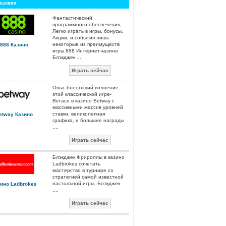
казино
Фантастический
программного обеспечения,
Легко играть в игры, бонусы,
Акции, и события лишь
некоторые из преимуществ
888 Казино
игры 888 Интернет-казино
Блэкджек ....
Играть сейчас
Опыт блестящий волнение
этой классической игре-
Вегасе в казино Betway с
массивными массив уровней
ставки, великолепная
etway Казино
графика, и большие награды
....
Играть сейчас
Блэкджек Фрироллы в казино
Ladbrokes сочетать
мастерство в турнире со
стратегией самой известной
настольной игры, Блэкджек
ино Ladbrokes
....
Играть сейчас