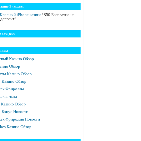
Казино Блэкджек
Красный iPhone казино
! $50 Бесплатно на
депозит!
в блэкджек
аницы
сный Казино Обзор
зино Обзор
оты Казино Обзор
 Казино Обзор
жек Фрироллы
жек школы
 Казино Обзор
 Бонус Новости
жек Фрироллы Новости
kes Казино Обзор