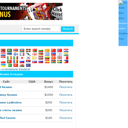
Плагин к
wpburn
WordPres
темы
ь основным языком
Казино Блэкджек
Сайт
США
Бонус
Посетить
8 Казино
$1400
Посетить
tway Казино
$1000
Посетить
зино Ladbrokes
$200
Посетить
е слоты казино
$200
Посетить
Red Casino
$160
Посетить