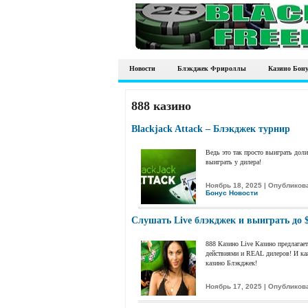
Новости
Блэкджек Фрироллы
Казино Бону
888 казино
Blackjack Attack – Блэкджек турнир
Ведь это так просто выиграть дол
выиграть у дилера!
Ноябрь 18, 2025 | Опубликов
Бонус Новости
Слушать Live блэкджек и выиграть до 
888 Казино Live Казино предлагает
действиями и REAL дилеров! И ка
казино Блэкджек!
Ноябрь 17, 2025 | Опубликов