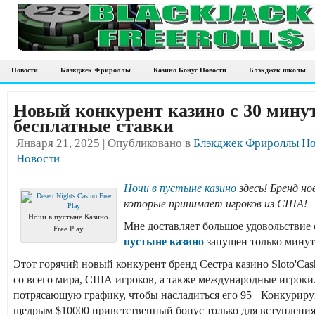
Новости
Блэкджек Фрироллы
Казино Бонус Новости
Блэкджек школы
Новый конкурент казино с 30 минут
бесплатные ставки
Января 21, 2025 | Опубликовано в
Блэкджек Фрироллы Но
Новости
Ночи в пустыне казино
здесь! Бренд но
которые принимает игроков из США!
Ночи в пустыне Казино
Мне доставляет большое удовольствие 
Free Play
пустыне казино
запущен только минут
Этот горячий новый конкурент бренд Сестра казино Sloto'Ca
со всего мира, США игроков, а также международные игроки
потрясающую графику, чтобы насладиться его 95+ Конкурир
щедрым $10000 приветственный бонус только для вступления