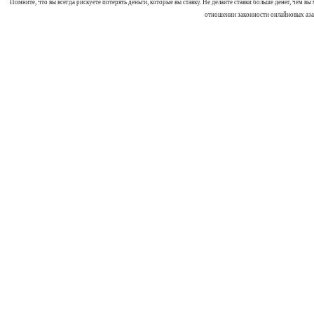
Помните, что вы всегда рискуете потерять деньги, которые вы ставку. Не делайте ставки больше денег, чем в
отношении законности онлайновых азар