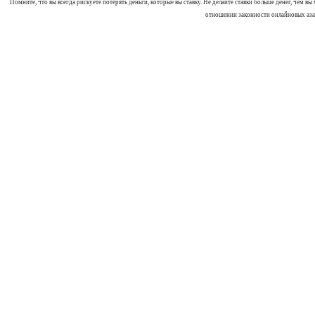
Помните, что вы всегда рискуете потерять деньги, которые вы ставку. Не делайте ставки больше денег, чем в
отношении законности онлайновых азар