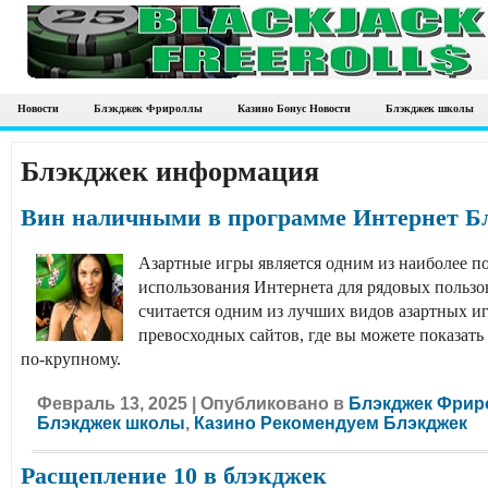
Новости
Блэкджек Фрироллы
Казино Бонус Новости
Блэкджек школы
Блэкджек информация
Вин наличными в программе Интернет Б
Азартные игры является одним из наиболее п
использования Интернета для рядовых пользо
считается одним из лучших видов азартных иг
превосходных сайтов, где вы можете показать
по-крупному.
Февраль 13, 2025 | Опубликовано в
Блэкджек Фрир
Блэкджек школы
,
Казино Рекомендуем Блэкджек
Расщепление 10 в блэкджек