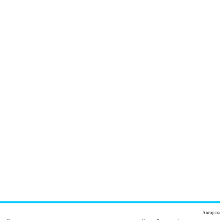
Авторски