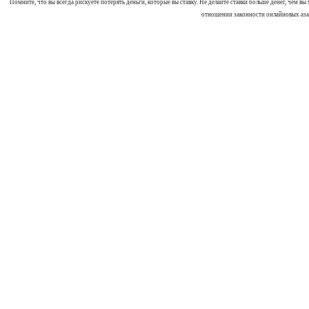
Помните, что вы всегда рискуете потерять деньги, которые вы ставку. Не делайте ставки больше денег, чем в
отношении законности онлайновых азар