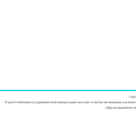
Copy
Të jenë të vetëdijshëm se ju gjithmonë rrezik humbjen e parave që ju bast. A nuk bast më shumë para se ju mund të
lidhje me ligjshmërinë e k