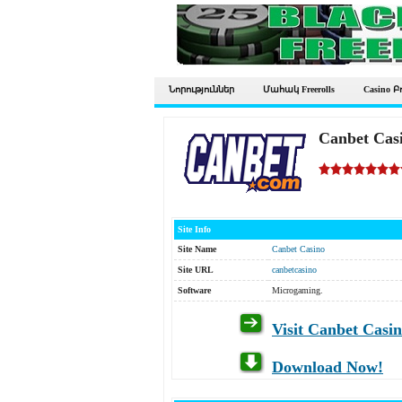
Նորություններ
Մահակ Freerolls
Casino Բ
Canbet Cas
Site Info
Site Name
Canbet Casino
Site URL
canbetcasino
Software
Microgaming.
Visit Canbet Casi
Download Now
!