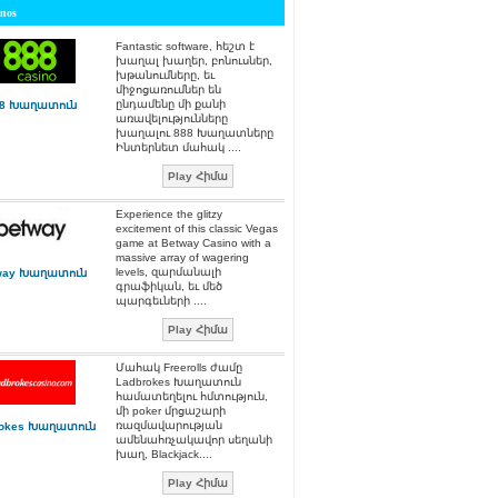
inos
Fantastic software
, հեշտ է
խաղալ խաղեր, բոնուսներ,
խթանումները, եւ
միջոցառումներ են
ընդամենը մի քանի
88 Խաղատուն
առավելությունները
խաղալու 888 Խաղատները
Ինտերնետ մահակ ....
Play Հիմա
Experience the glitzy
excitement of this classic Vegas
game at Betway Casino with a
massive array of wagering
levels
, զարմանալի
way Խաղատուն
գրաֆիկան, եւ մեծ
պարգեւների ....
Play Հիմա
Մահակ Freerolls ժամը
Ladbrokes Խաղատուն
համատեղելու հմտություն,
մի poker մրցաշարի
ռազմավարության
rokes Խաղատուն
ամենահռչակավոր սեղանի
խաղ,
Blackjack...
.
Play Հիմա