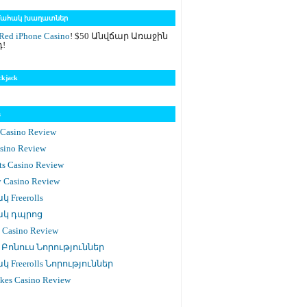
e մահակ խաղատներ
Red iPhone Casino
! $50 Անվճար Առաջին
!
ckjack
s
 Casino Review
sino Review
ots Casino Review
 Casino Review
 Freerolls
կ դպրոց
 Casino Review
o Բոնուս Նորություններ
 Freerolls Նորություններ
kes Casino Review