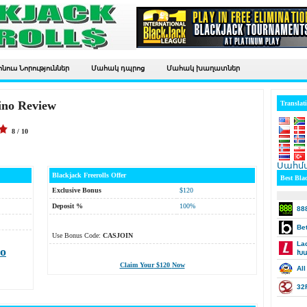
ոնուս Նորություններ
Մահակ դպրոց
Մահակ խաղատներ
ino Review
Translat
8 / 10
Սահմա
Blackjack Freerolls Offer
Best Bla
Exclusive Bonus
$120
Deposit
%
100%
88
Be
Use Bonus Code
:
CASJOIN
La
no
Խ
Claim Your
$120
Now
All
32