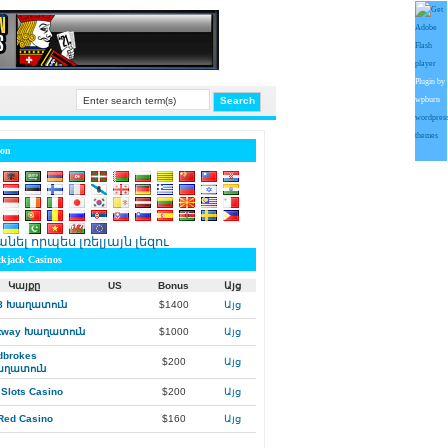
Plugin by
wpburn
wordpres
themes
ion
նել որպես լռելյայն լեզու
ckjack Casinos
Կայքը
US
Bonus
Այց
8 Խաղատուն
$1400
Այց
tway Խաղատուն
$1000
Այց
dbrokes
$200
Այց
աղատուն
 Slots Casino
$200
Այց
Red Casino
$160
Այց