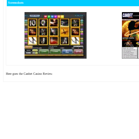
Screenshots
Here goes the Canbet Casino Review
.