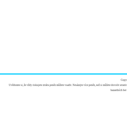
Copy
Uvědomte si, že vždy riskujete ztrátu peněz můžete vsadit. Nesázejte více peněz, než si můžete dovolit utrati
hazardních her