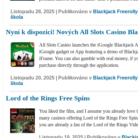
Listopadu 28, 2025 | Publikováno v
Blackjack Freeroll
škola
Nyní k dispozici! Nových All Slots Casino Bl
All Slots Casino launches the iGoogle Blackjack A
iGoogle gadget or App featuring a demo of Blackj
iFrame
.
You can also gamble with real money
,
if y
purchase directly through the application
.
Listopadu 20, 2025 | Publikováno v
Blackjack Freeroll
škola
Lord of the Rings Free Spins
You liked the film
,
and I assume you already love 
many casinos offering Lord of the Rings Free Spin
you are already a fan of the Lord of the Rings Vide
Listopadu 19, 2025 | Publikováno v
Blackj